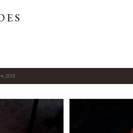
Accéder au contenu principal
D E S
re, 2013